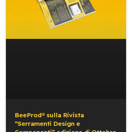
BeeProd® sulla Rivista
“Serramenti Design e
Componenti” edizione di Ottobre