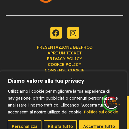
PRESENTAZIONE BEEPROD
APRI UN TICKET
PRIVACY POLICY
COOKIE POLICY
CONSENSI COOKIE
Diamo valore alla tua privacy
Utilizziamo i cookie per migliorare la tua esperienza di
navigazione, offrirti pubblicità o contenuti personalizzati e
BeeProd® è un marchio ideato da
Push™ Studio
e
analizzare il nostro traffico. Cliccando “Accetta tutti”,
sviluppato da
360 Consulenza s.r.l.
P. iva
acconsenti al nostro utilizzo dei cookie.
Politica sui cookie
08702030720
Personalizza
Rifiuta tutto
Accettare tutto