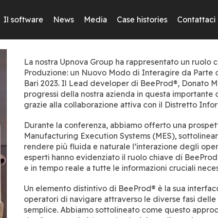
Il software
News
Media
Case histories
Contattaci
La nostra Upnova Group ha rappresentato un ruolo ch
Produzione: un Nuovo Modo di Interagire da Parte de
Bari 2023. Il Lead developer di BeeProd®, Donato Ma
progressi della nostra azienda in questa importante 
grazie alla collaborazione attiva con il Distretto Info
Durante la conferenza, abbiamo offerto una prospett
Manufacturing Execution Systems (MES), sottolineand
rendere più fluida e naturale l’interazione degli oper
esperti hanno evidenziato il ruolo chiave di BeeProd
e in tempo reale a tutte le informazioni cruciali neces
Un elemento distintivo di BeeProd® è la sua interfacc
operatori di navigare attraverso le diverse fasi dell
semplice. Abbiamo sottolineato come questo approcc