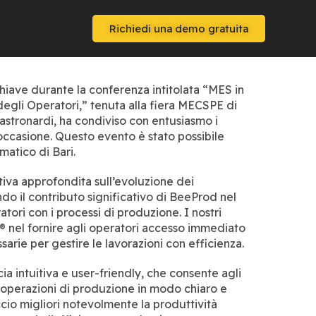
Richiedi una demo gratuita
iave durante la conferenza intitolata “MES in
gli Operatori,” tenuta alla fiera MECSPE di
stronardi, ha condiviso con entusiasmo i
occasione. Questo evento è stato possibile
rmatico di Bari.
iva approfondita sull’evoluzione dei
o il contributo significativo di BeeProd nel
atori con i processi di produzione. I nostri
® nel fornire agli operatori accesso immediato
sarie per gestire le lavorazioni con efficienza.
ia intuitiva e user-friendly, che consente agli
e operazioni di produzione in modo chiaro e
io migliori notevolmente la produttività