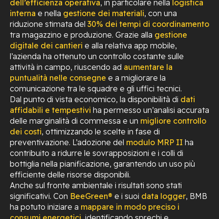
dell’efficienza operativa
, in particolare nella
logistica
interna
e nella
gestione dei materiali
, con una
riduzione stimata del
30% dei tempi di coordinamento
tra magazzino e produzione. Grazie alla
gestione
digitale dei cantieri
e alla relativa app mobile,
l’azienda ha ottenuto un controllo costante sulle
attività in campo, riuscendo ad
aumentare la
puntualità nelle consegne
e a migliorare la
comunicazione tra le squadre e gli uffici tecnici.
Dal punto di vista economico, la disponibilità di
dati
affidabili e tempestivi
ha permesso un’analisi accurata
delle marginalità di commessa e un
migliore controllo
dei costi
, ottimizzando le scelte in fase di
preventivazione. L’adozione del
modulo MRP II
ha
contribuito a ridurre le sovrapposizioni e i colli di
bottiglia nella pianificazione, garantendo un uso più
efficiente delle risorse disponibili.
Anche sul fronte ambientale i risultati sono stati
significativi. Con
BeeGreen®
e i suoi
data logger
, BMB
ha potuto iniziare a
mappare in modo preciso i
consumi energetici
, identificando sprechi e