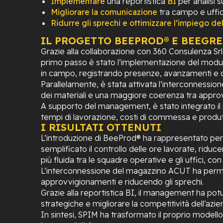
Implementare
una reportistica
BI
per analisi s
Migliorare la comunicazione
tra campo e uffic
Ridurre gli sprechi e ottimizzare l’impiego del
IL PROGETTO BEEPROD® E BEEGR
Grazie alla collaborazione con 360 Consulenza Srls
primo passo è stato l’implementazione del modulo 
in campo, registrando presenze, avanzamenti e c
Parallelamente, è stata attivata l’interconnessio
dei materiali e una maggiore coerenza tra approv
A supporto del management, è stato integrato il m
tempi di lavorazione, costi di commessa e produtt
I RISULTATI OTTENUTI
L’introduzione di BeeProd® ha rappresentato per SP
semplificato il controllo delle ore lavorate, ridu
più fluida tra le squadre operative e gli uffici, c
L’interconnessione del magazzino ACUT ha permess
approvvigionamenti e riducendo gli sprechi.
Grazie alla reportistica BI, il management ha potu
strategiche e migliorare la competitività dell’azie
In sintesi, SPIM ha trasformato il proprio modello