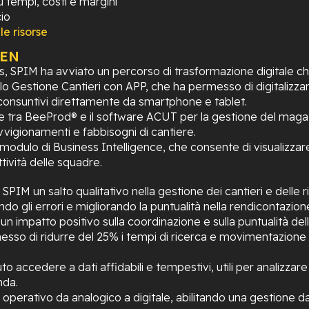
u tempi, costi e margini
io
le risorse
EEN
, SPIM ha avviato un percorso di trasformazione digitale che 
Gestione Cantieri con APP, che ha permesso di digitalizzare l
onsuntivi direttamente da smartphone e tablet.
ne tra BeeProd® e il software ACUT per la gestione del maga
vigionamenti e fabbisogni di cantiere.
odulo di Business Intelligence, che consente di visualizzare
ività delle squadre.
IM un salto qualitativo nella gestione dei cantieri e delle r
cendo gli errori e migliorando la puntualità nella rendicontaz
on un impatto positivo sulla coordinazione e sulla puntualità de
o di ridurre del 25% i tempi di ricerca e movimentazione dei
to accedere a dati affidabili e tempestivi, utili per analizzar
nda.
 operativo da analogico a digitale, abilitando una gestione da